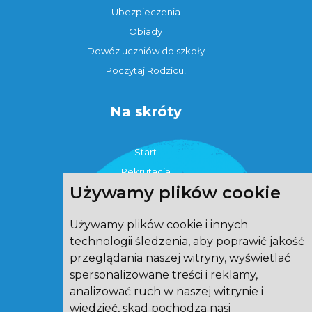
Ubezpieczenia
Obiady
Dowóz uczniów do szkoły
Poczytaj Rodzicu!
Na skróty
Start
Rekrutacja
Używamy plików cookie
Strefa ucznia
O szkole
Używamy plików cookie i innych
Strefa rodzica
technologii śledzenia, aby poprawić jakość
eTwinning
przeglądania naszej witryny, wyświetlać
Aktualności
spersonalizowane treści i reklamy,
Świetlica
analizować ruch w naszej witrynie i
wiedzieć, skąd pochodzą nasi
Kontakt