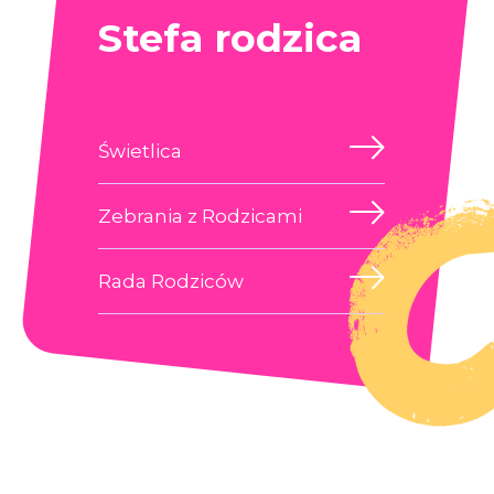
Stefa rodzica
Świetlica
Zebrania z Rodzicami
Rada Rodziców