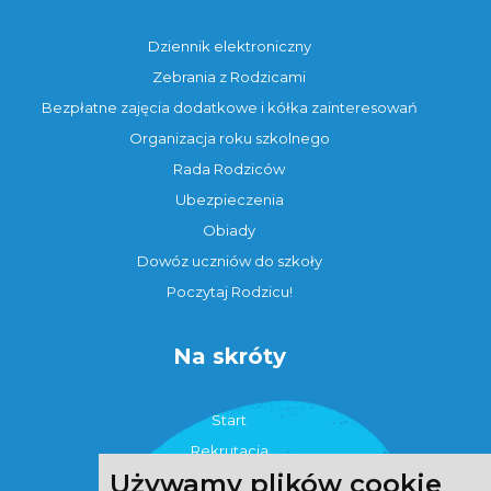
Dziennik elektroniczny
Zebrania z Rodzicami
Bezpłatne zajęcia dodatkowe i kółka zainteresowań
Organizacja roku szkolnego
Rada Rodziców
Ubezpieczenia
Obiady
Dowóz uczniów do szkoły
Poczytaj Rodzicu!
Na skróty
Start
Rekrutacja
Używamy plików cookie
Strefa ucznia