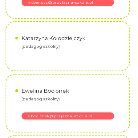
m.bengsz@przyjazna-szkola.pl
Katarzyna Kołodziejczyk
(pedagog szkolny)
Ewelina Bocionek
(pedagog szkolny)
e.bocionek@przjazna-szkola.pl