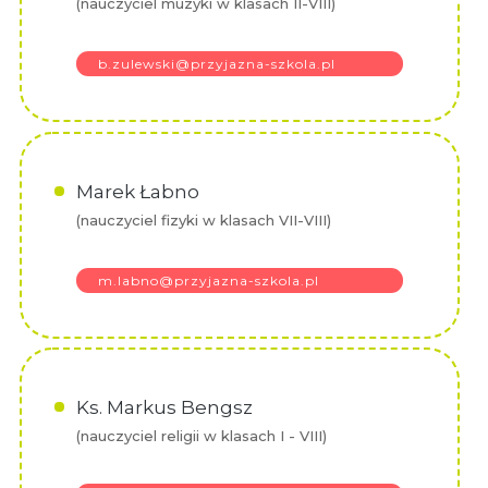
(nauczyciel muzyki w klasach II-VIII)
b.zulewski@przyjazna-szkola.pl
Marek Łabno
(nauczyciel fizyki w klasach VII-VIII)
m.labno@przyjazna-szkola.pl
Ks. Markus Bengsz
(nauczyciel religii w klasach I - VIII)