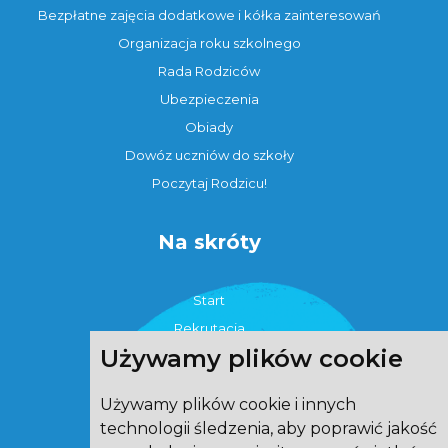
Bezpłatne zajęcia dodatkowe i kółka zainteresowań
Organizacja roku szkolnego
Rada Rodziców
Ubezpieczenia
Obiady
Dowóz uczniów do szkoły
Poczytaj Rodzicu!
Na skróty
Start
Rekrutacja
Używamy plików cookie
Strefa ucznia
O szkole
Używamy plików cookie i innych
Strefa rodzica
technologii śledzenia, aby poprawić jakość
eTwinning