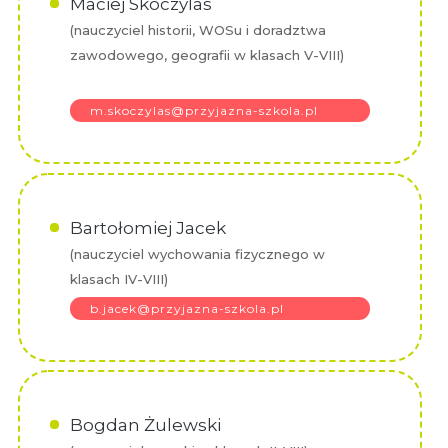
Maciej Skoczylas
(nauczyciel historii, WOSu i doradztwa
zawodowego, geografii w klasach V-VIII)
m.skoczylas@przyjazna-szkola.pl
Bartołomiej Jacek
(nauczyciel wychowania fizycznego w
klasach IV-VIII)
b.jacek@przyjazna-szkola.pl
Bogdan Żulewski