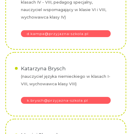
klasach IV - VIII, pedagog specjalny,
nauczyciel wspomagający w klasie VI i VIII,
wychowawca klasy IV)
d.kampa@przyjazna-szkola.pl
Katarzyna Brysch
(nauczyciel języka niemieckiego w klasach I-
VIII, wychowawca klasy VIII)
k.brysch@przyjazna-szkola.pl