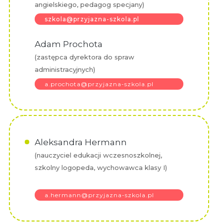
angielskiego, pedagog specjany)
szkola@przyjazna-szkola.pl
Adam Prochota
(zastępca dyrektora do spraw
administracyjnych)
a.prochota@przyjazna-szkola.pl
Aleksandra Hermann
(nauczyciel edukacji wczesnoszkolnej,
szkolny logopeda, wychowawca klasy I)
a.hermann@przyjazna-szkola.pl