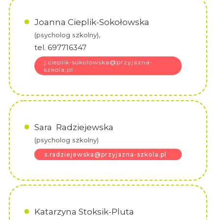
Joanna Cieplik-Sokołowska
(psycholog szkolny),
tel. 697716347
j.cieplik-sokolowska@przyjazna-
szkola.pl
Sara Radziejewska
(psycholog szkolny)
s.radziejewska@przyjazna-szkola.pl
Katarzyna Stoksik-Pluta