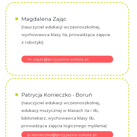
Magdalena Zając
(nauczyciel edukacji wczesnoszkolnej,
wychowawca klasy IIa, prowadząca zajęcia
z robotyki)
m.zajac@przyjazna-szkola.pl
Patrycja Konieczko - Boruń
(nauczyciel edukacji wczesnoszkolnej,
edukacji muzycznej w klasach IIa i IIb,
bibliotekarz, wychowawca klasy IIb,
prowadząca zajęcia logicznego myślenia)
p.konieczko@przyjazna-szkola.pl