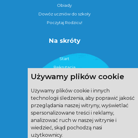
Obiady
Dowóz uczniów do szkoły
Poczytaj Rodzicu!
Na skróty
Start
Rekrutacja
Używamy plików cookie
Strefa ucznia
O szkole
Używamy plików cookie i innych
Strefa rodzica
technologii śledzenia, aby poprawić jakość
eTwinning
przeglądania naszej witryny, wyświetlać
Aktualności
spersonalizowane treści i reklamy,
Świetlica
analizować ruch w naszej witrynie i
wiedzieć, skąd pochodzą nasi
Kontakt
użytkownicy.
Cookies