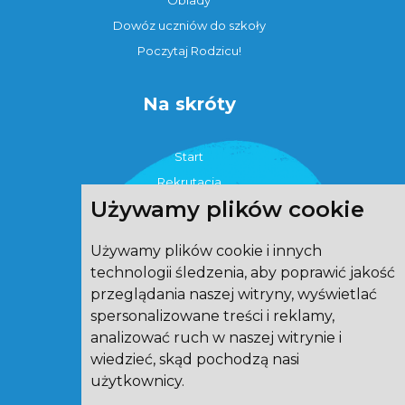
Dowóz uczniów do szkoły
Poczytaj Rodzicu!
Na skróty
Start
Rekrutacja
Używamy plików cookie
Strefa ucznia
O szkole
Używamy plików cookie i innych
Strefa rodzica
technologii śledzenia, aby poprawić jakość
eTwinning
przeglądania naszej witryny, wyświetlać
Aktualności
spersonalizowane treści i reklamy,
Świetlica
analizować ruch w naszej witrynie i
wiedzieć, skąd pochodzą nasi
Kontakt
użytkownicy.
Cookies